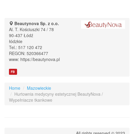
Beautynova Sp. z o.o.
Al. T. Kościuszki 74 / 78
90-437
Łódź
łódzkie
Tel.:
517 120 472
REGON: 520366477
www:
https://beautynova.pl
FB
Home
Mazowieckie
Hurtownia medycyny estetycznej BeautyNova /
Wypełniacze tkankowe
All rights reserved © 2023