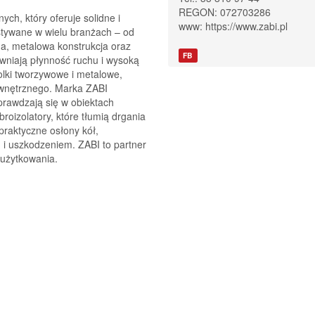
REGON: 072703286
h, który oferuje solidne i
www:
https://www.zabi.pl
stywane w wielu branżach – od
na, metalowa konstrukcja oraz
FB
ewniają płynność ruchu i wysoką
olki tworzywowe i metalowe,
wnętrznego. Marka ZABI
rawdzają się w obiektach
roizolatory, które tłumią drgania
praktyczne osłony kół,
i uszkodzeniem. ZABI to partner
o użytkowania.