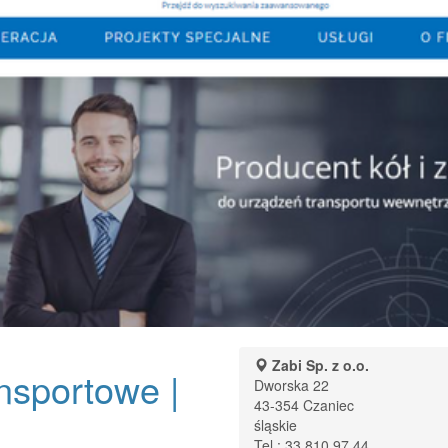
Zabi Sp. z o.o.
nsportowe |
Dworska 22
43-354
Czaniec
śląskie
Tel.:
33 810 97 44