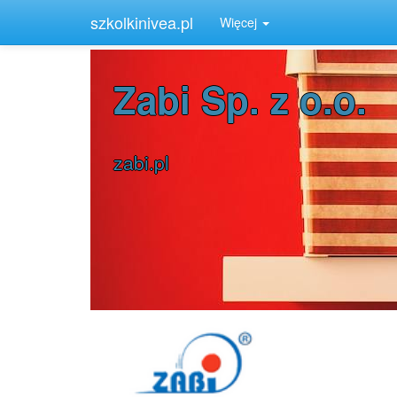
Home
Opolskie
Wózki na skrzynki transportowe
szkolkinivea.pl
Więcej
Zabi Sp. z o.o.
zabi.pl