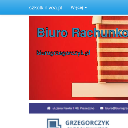
Home
Mazowieckie
Usługi księgowe Grzegorc
szkolkinivea.pl
Więcej
Biuro Rachunk
biurogrzegorczyk.pl