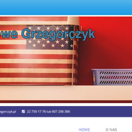
zyk - Piaseczno
owe Grzegorczyk