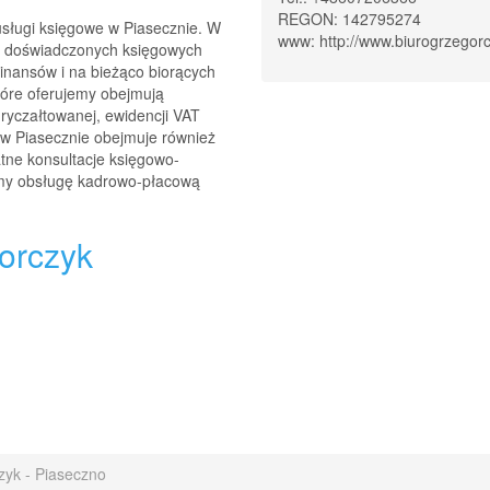
REGON: 142795274
sługi księgowe w Piasecznie. W
www:
http://www.biurogrzegorc
ół doświadczonych księgowych
Finansów i na bieżąco biorących
tóre oferujemy obejmują
ryczałtowanej, ewidencji VAT
 w Piasecznie obejmuje również
ne konsultacje księgowo-
amy obsługę kadrowo-płacową
orczyk
zyk - Piaseczno