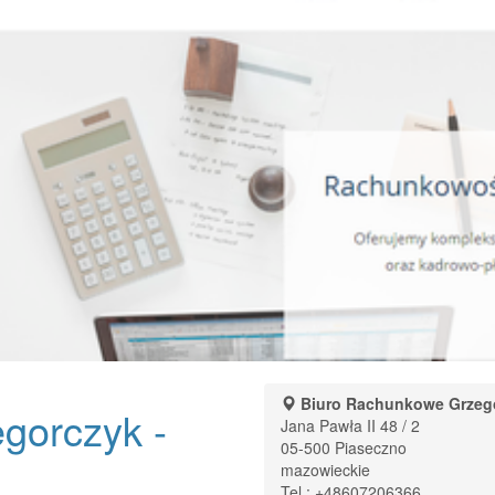
Biuro Rachunkowe Grzeg
gorczyk -
Jana Pawła II 48 / 2
05-500
Piaseczno
mazowieckie
Tel.:
+48607206366