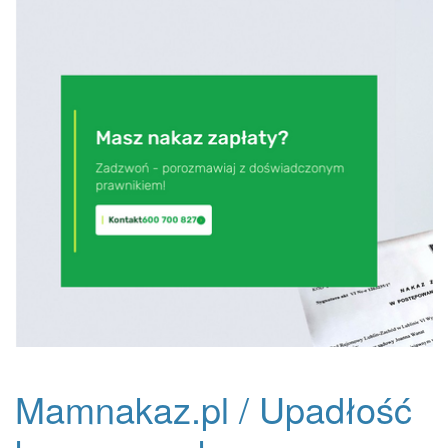
Mamnakaz.pl / Upadłość